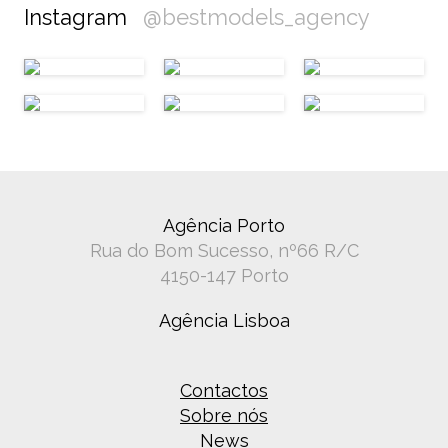
Instagram
@bestmodels_agency
Agência Porto
Rua do Bom Sucesso, nº66 R/C
4150-147 Porto
Agência Lisboa
Contactos
Sobre nós
News