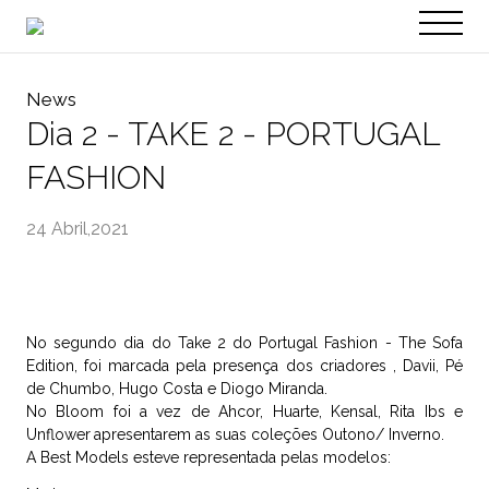
PT
EN
News
Dia 2 - TAKE 2 - PORTUGAL
FASHION
24 Abril,2021
No segundo dia do
Take 2 do
Portugal Fashion - The Sofa
Edition, foi marcada pela presença dos criadores ,
Davii
, Pé
de Chumbo, Hugo Costa e Diogo Miranda
.
No Bloom foi a vez de
Ahcor, Huarte, Kensal, Rita Ibs e
Unflower
apresentarem as suas coleções Outono/ Inverno.
A Best Models esteve representada pelas modelos: