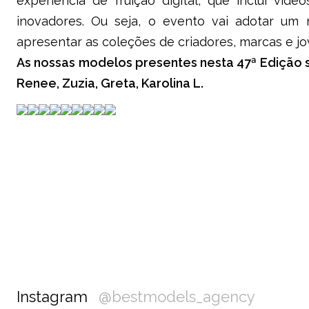
experiência de fruição digital, que inclui víde
inovadores. Ou seja, o evento vai adotar um m
apresentar as coleções de criadores, marcas e jo
As nossas modelos presentes nesta 47ª Edição sã
Renee, Zuzia, Greta, Karolina L.
Instagram
@bestmodels_agency