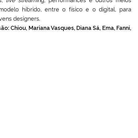
os,
live streamin
g, performances e outros meios
odelo híbrido, entre o físico e o digital, para
vens designers.
o: Chiou, Mariana Vasques, Diana Sá, Ema, Fanni,