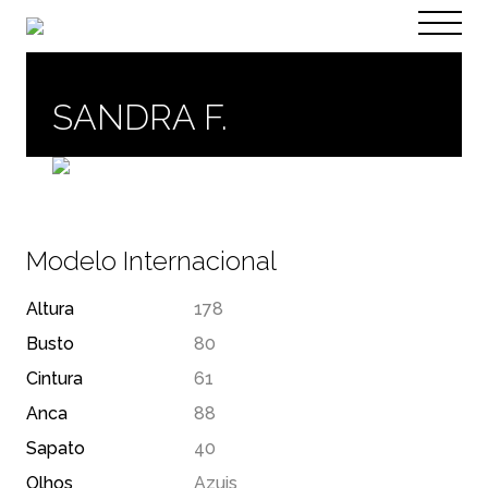
PT
EN
SANDRA F.
Modelo Internacional
Altura
178
Busto
80
Cintura
61
Anca
88
Sapato
40
Olhos
Azuis