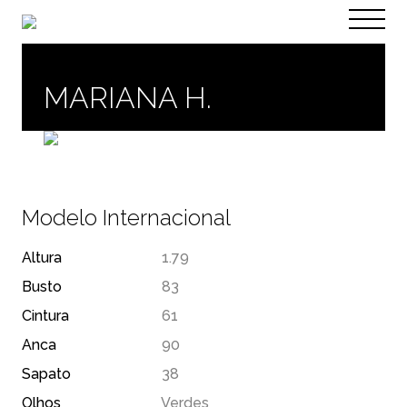
PT
EN
MARIANA H.
Modelo Internacional
Altura
1.79
Busto
83
Cintura
61
Anca
90
Sapato
38
Olhos
Verdes