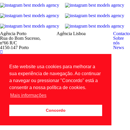
Agência Porto
Agência Lisboa
Contacto
Rua do Bom Sucesso,
Sobre
nº66 R/C
nós
4150-147 Porto
News
Copyright © 2026 Todos os direitos reservados.
Política de
privacidade
.
Este website usa cookies para melhorar a
sua experiência de navegação. Ao continuar
a navegar ou pressionar "Concordo" está a
consentir a nossa política de cookies.
Mais informações
Concordo