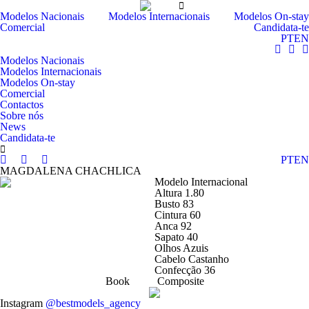
Modelos Nacionais
Modelos Internacionais
Modelos On-stay
Comercial
Candidata-te
PT
EN
Modelos Nacionais
Modelos Internacionais
Modelos On-stay
Comercial
Contactos
Sobre nós
News
Candidata-te
PT
EN
MAGDALENA CHACHLICA
Modelo Internacional
Altura
1.80
Busto
83
Cintura
60
Anca
92
Sapato
40
Olhos
Azuis
Cabelo
Castanho
Confecção
36
Book
Composite
Instagram
@bestmodels_agency