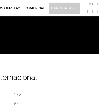
PT
EN
S ON-STAY
COMERCIAL
CANDIDATA-TE
ternacional
1.75
84