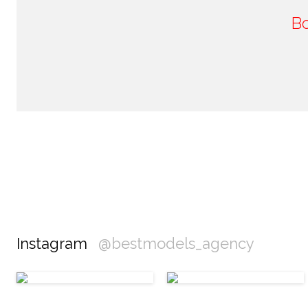
B
Instagram
@bestmodels_agency