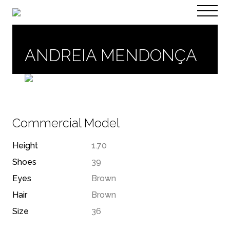
PT
EN
ANDREIA MENDONÇA
Commercial Model
Height
1.70
Shoes
39
Eyes
Brown
Hair
Brown
Size
36