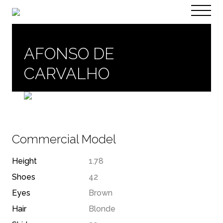
PT
EN
AFONSO DE
CARVALHO
Commercial Model
Height
1.78
Shoes
42
Eyes
Brown
Hair
Blonde