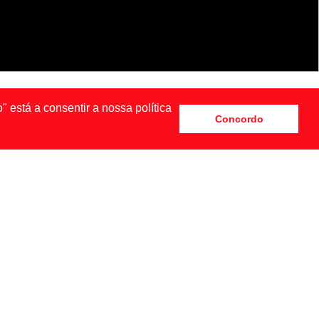
 está a consentir a nossa política
Concordo
DRID
NEW YORK
SIA BAIDAK BY BRENDAN TOBIN FOR MISC MAGAZINE