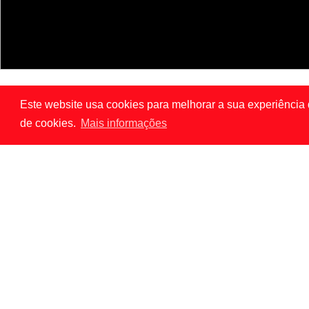
Este website usa cookies para melhorar a sua experiência 
de cookies.
Mais informações
LISBON
PAR
News
A INOVAÇÃO NÃO SUBSTITUI O CONSENTIMENTO