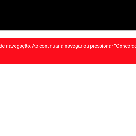
de navegação. Ao continuar a navegar ou pressionar "Concordo"
IS
LONDON
MA
JOÃO GONÇALVES IS BACK IN TOWN