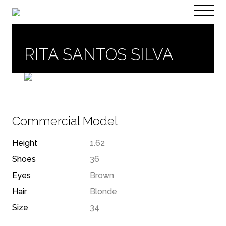
PT
EN
RITA SANTOS SILVA
Commercial Model
Height
1.62
Shoes
36
Eyes
Brown
Hair
Blonde
Size
34