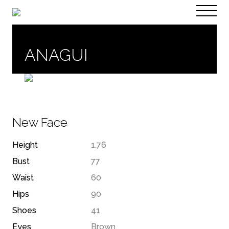
PT
EN
ANAGUI
New Face
Height
1.76
Bust
77
Waist
60
Hips
90
Shoes
41
Eyes
Brown